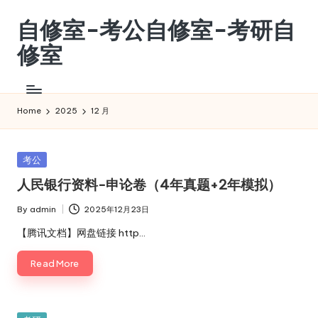
自修室-考公自修室-考研自
Skip
to
修室
content
考
公
自
Home
2025
12 月
修
室-
考
Posted
考公
研
in
人民银行资料-申论卷（4年真题+2年模拟）
自
修
By
admin
2025年12月23日
Posted
室
by
【腾讯文档】网盘链接 http…
Read More