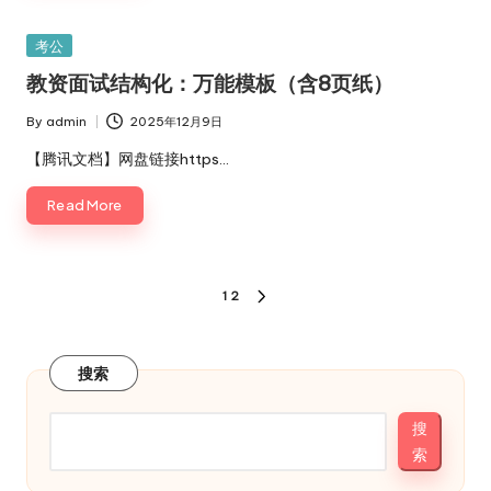
Posted
考公
in
教资面试结构化：万能模板（含8页纸）
By
admin
2025年12月9日
Posted
by
【腾讯文档】网盘链接https…
Read More
文
1
2
NEXT
章
PAGE
分
搜索
页
搜
索