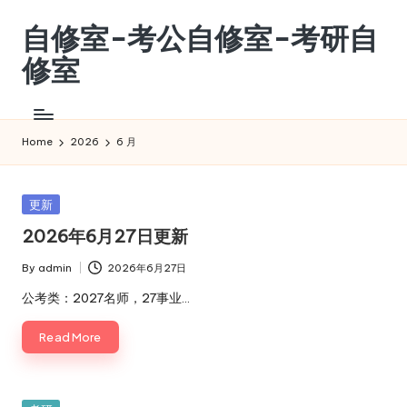
自修室-考公自修室-考研自
Skip
to
修室
content
考
公
自
Home
2026
6 月
修
室-
考
Posted
更新
研
in
2026年6月27日更新
自
修
By
admin
2026年6月27日
Posted
室
by
公考类：2027名师，27事业…
Read More