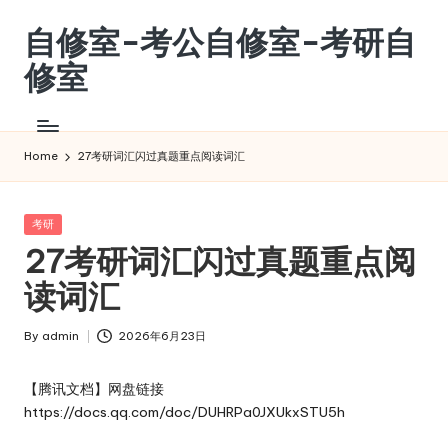
自修室-考公自修室-考研自
Skip
to
修室
content
考
公
自
Home
27考研词汇闪过真题重点阅读词汇
修
室-
考
Posted
考研
in
研
27考研词汇闪过真题重点阅
自
读词汇
修
室
By
admin
2026年6月23日
Posted
by
【腾讯文档】网盘链接
https://docs.qq.com/doc/DUHRPa0JXUkxSTU5h