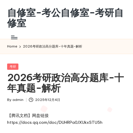
自修室-考公自修室-考研自
Skip
to
修室
content
考
公
自
Home
2026考研政治高分题库-十年真题-解析
修
室-
考
Posted
考研
in
研
2026考研政治高分题库-十
自
年真题-解析
修
室
By
admin
2025年12月4日
Posted
by
【腾讯文档】网盘链接
https://docs.qq.com/doc/DUHRPa0JXUkxSTU5h