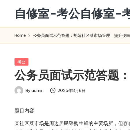
自修室-考公自修室-
Skip
to
考
content
公
Home
公务员面试示范答题：规范社区菜市场管理，提升便
自
修
室-
Posted
考公
考
in
公务员面试示范答题
研
自
By
admin
2025年8月6日
修
Posted
室
by
题目内容​
某社区菜市场是周边居民采购生鲜的主要场所，但存