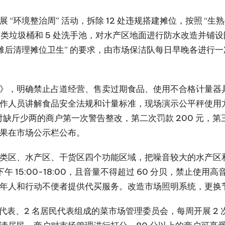
 “环境整治周” 活动，拆除 12 处违规搭建摊位，按照 “
0 个分类垃圾桶和 5 处洗手池，对水产区地面进行防水改造并
收摊后清理摊位卫生” 的要求，由市场保洁队每日早晚各进行
》，明确禁止占道经营、售卖过期食品、使用不合格计量器
工作人员讲解食品安全法规和计量标准，现场演示公平秤使用方法
对缺斤少两的商户第一次警告整改，第二次罚款 200 元，
果在市场公示栏公布。​
类区、水产区、干货区四个功能区域，把噪音较大的水产区
下午 15:00-18:00，且音量不得超过 60 分贝，禁止使用
人和行动不便者提供代买服务。改造市场照明系统，更换节能 
户代表、2 名居民代表组成的菜市场管理委员会，每周开展 2