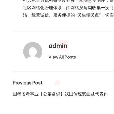
引入第三方机构每季度开展一次满意度测评，邀请
社区网格化管理体系，由网格员每周收集一次商
洁、经营诚信、服务便捷的 “民生便民点”，切
admin
View All Posts
Post
Previous Post
navigation
国考省考事业【公基常识】我国传统戏曲及代表作