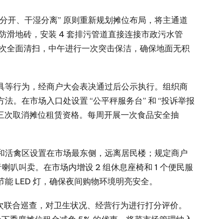
生熟分开、干湿分离” 原则重新规划摊位布局，将主通道
铺设防滑地砖，安装 4 套排污管道直接连接市政污水管
一次全面清扫，中午进行一次突击保洁，确保地面无积
具等行为，经商户大会表决通过后公示执行。组织商
。在市场入口处设置 “公平秤服务台” 和 “投诉举报
第三次取消摊位租赁资格。每周开展一次食品安全抽
和活禽区设置在市场最东侧，远离居民楼；规定商户
高音喇叭叫卖。在市场内增设 2 组休息座椅和 1 个便民服
LED 灯，确保夜间购物环境明亮安全。​
 次联合巡查，对卫生状况、经营行为进行打分评价。